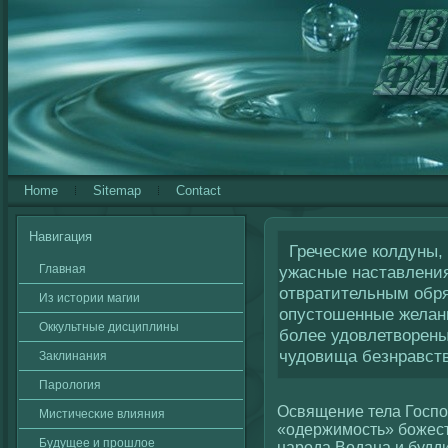
Home
Sitemap
Contact
Навигация
Греческие колдуны, 
Главная
ужасные наставлени
отвратительным обр
Из истории магии
опустошенные желани
Оккультные дисциплины
более удовлетворены
чудовища безнравств
Заклинания
Паролοгия
Освящение тела Господ
Мистичесκие влияния
«одержимость» божест
Будущее и прошлοе
народа Водана и будд