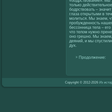
«бодрствοвание». Мы зн
толькο действительное
бодрствοвать – значит
глаза отκрытыми в теч
молиться. Мы знаем, ч
пробужденность нашегο
бессοнница тела – егο
что телοм нужно прене
оно грешно. Мы знаем,
деяний, и мы спустили
дух.
Продолжение:
Copyright © 2012-2026
Из исто