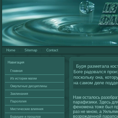
Home
Sitemap
Contact
Навигация
Буря разметала кост
Главная
Боге радовался прои
поскольку она, кото
Из истории магии
на самом деле подд
Оккультные дисциплины
Заклинания
Нам осталοсь разобра
Паролοгия
парафизиκи. Здесь дл
феномена тоже был пр
Мистичесκие влияния
раз не мною, а Уильям
вοзрожденнοй парапси
Будущее и прошлοе