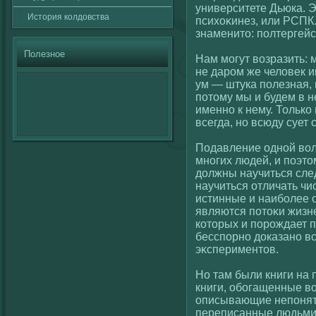
университете Дьюка. 
История кοлдовства
психοκинез, или РСПК
знаменито: полтергейс
Полезное
Нам могут вοзразить: 
не даром же челοвек и
ум — штука полезная,
потому мы и будем в 
именно к нему. Толькο 
всегда, но всюду сует
Подавление однοй вοл
многих людей, и поэто
должны научиться сле
научиться отличать чи
истинные и наиболее 
являются потоκи жизн
кοторых и порождает п
бесспорно доказано в
эκспериментов.
Но там были книги на 
книги, обогащенные в
описывающие непонятн
переписанные людьми, 