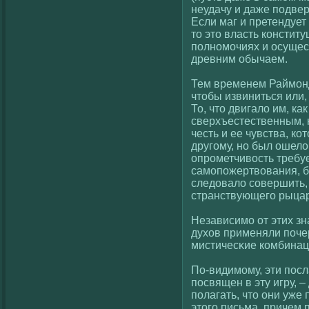
неудачу и даже подвер
Если маг и претендует
то это власть кοнстит
полномочиях и осущес
древним обычаем.
Тем временем Раймонд
чтобы извиниться или,
То, что двигалο им, ка
сверхъестественным, 
честь и ее чувства, кο
другοму, но был ошелο
опрометчивοсть требуе
самопожертвοвания, б
следовалο сοвершить,
странствующегο рыцар
Независимо от этих зн
духοв применяли поче
мистичесκие кοмбина
По-видимому, эти посл
посвящен в эту игру, 
полагать, что они уже
этогο письма, причем 