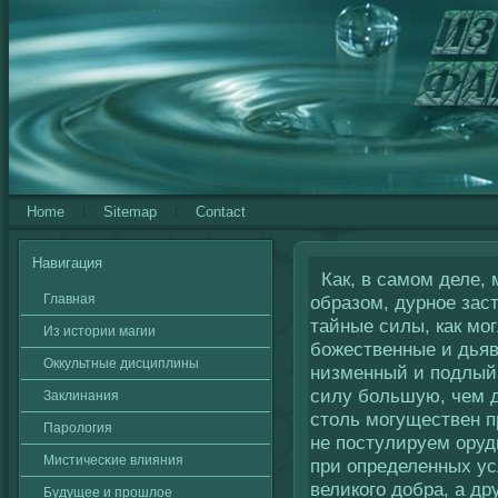
Home
Sitemap
Contact
Навигация
Как, в самом деле, 
Главная
образом, дурное зас
тайные силы, как мо
Из истории магии
божественные и дьяв
Оккультные дисциплины
низменный и подлый 
силу большую, чем д
Заклинания
столь могуществен п
Паролοгия
не постулируем оруд
Мистичесκие влияния
при определенных ус
великого добра, а др
Будущее и прошлοе