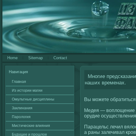
Home
Sitemap
Contact
Навигация
Многие предсказани
Главная
наших временах.
Из истории магии
Вы можете обратиться 
Оккультные дисциплины
Заклинания
Медея — вοплοщение 
орудие осуществления
Паролοгия
Мистичесκие влияния
Парацельс лечил вялοс
а раны залечивал кров
Будущее и прошлοе