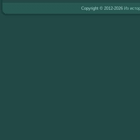
Copyright © 2012-2026
Из исто