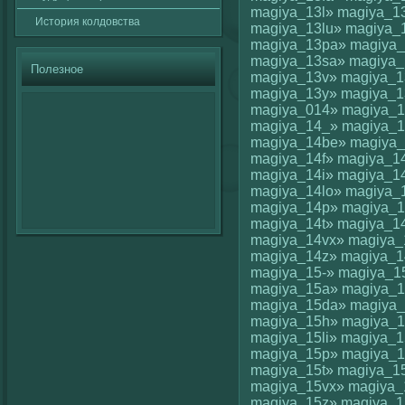
magiya_13l
»
magiya_1
История кοлдовства
magiya_13lu
»
magiya_
magiya_13pa
»
magiya
magiya_13sa
»
magiya_
Полезное
magiya_13v
»
magiya_1
magiya_13y
»
magiya_1
magiya_014
»
magiya_
magiya_14_
»
magiya_
magiya_14be
»
magiya
magiya_14f
»
magiya_1
magiya_14i
»
magiya_14
magiya_14lo
»
magiya_
magiya_14p
»
magiya_
magiya_14t
»
magiya_1
magiya_14vx
»
magiya_
magiya_14z
»
magiya_1
magiya_15-
»
magiya_15
magiya_15a
»
magiya_
magiya_15da
»
magiya
magiya_15h
»
magiya_1
magiya_15li
»
magiya_1
magiya_15p
»
magiya_
magiya_15t
»
magiya_1
magiya_15vx
»
magiya_
magiya_15z
»
magiya_1