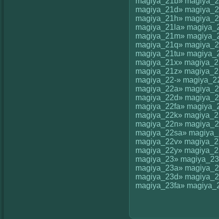
magiya_21b
»
magiya_
magiya_21d
»
magiya_
magiya_21h
»
magiya_2
magiya_21la
»
magiya_2
magiya_21m
»
magiya_
magiya_21q
»
magiya_2
magiya_21tu
»
magiya_
magiya_21x
»
magiya_2
magiya_21z
»
magiya_2
magiya_22-
»
magiya_22
magiya_22a
»
magiya_
magiya_22d
»
magiya_
magiya_22fa
»
magiya_
magiya_22k
»
magiya_2
magiya_22n
»
magiya_
magiya_22sa
»
magiya_
magiya_22v
»
magiya_2
magiya_22y
»
magiya_2
magiya_23
»
magiya_23
magiya_23a
»
magiya_
magiya_23d
»
magiya_
magiya_23fa
»
magiya_