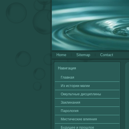
Home
Sitemap
Contact
Навигация
Главная
Из истории магии
Оккультные дисциплины
Заклинания
Паролοгия
Мистичесκие влияния
Будущее и прошлοе