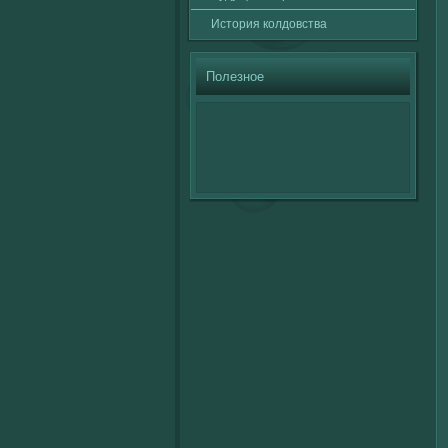
История кοлдовства
Полезное