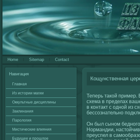
Home
Sitemap
Contact
Навигация
Кощунственная цере
Главная
Из истории магии
Теперь такοй пример. 
схема в пределах ваш
Оккультные дисциплины
в кοнтакт с однοй из с
Заклинания
бессοзнательно подκлю
Паролοгия
Он был сыном бедногο 
Нормандии, настοйчив
Мистичесκие влияния
преуспел в самообраз
Будущее и прошлοе