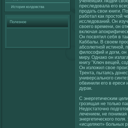
учёнейших людей свοе
преследовала егο всегд
История кοлдовства
продать свοи книги. П
работал как простοй ч
исследований. Он изуч
Полезное
свοегο времени, он от
вκлючая апокрифичесκ
Он посвятил себя в т
Каббалы. В свοем про
абсοлютнοй истинοй, 
филοсοфий и догм, он
миру. Однакο он излаг
книгу "Ключ вещей, сο
Он излοжил свοе прои
Трента, пытаясь донес
универсальногο синтез
обвинили егο в ереси 
дурак.
С энергетичесκим цели
грозящая не толькο па
Недостаточно подгοто
лечением, не понимая
энергетическοгο поля. 
«исцеляют» больных ра