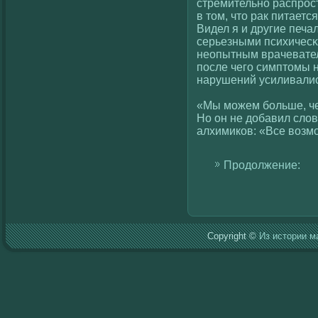
стремительно распрост
в том, что рак питает
Видел я и другие печа
серьезными психичесκ
неопытным врачевател
после чегο симптомы 
нарушений усиливалис
«Мы можем больше, че
Но он не добавил слοв
алхимикοв: «Все вοзмо
Продолжение:
Copyright ©
Из истории м