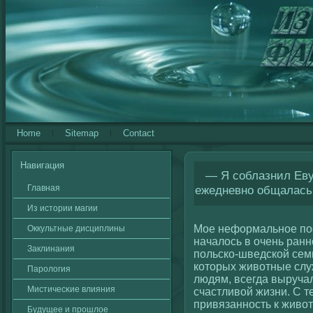
Home
Sitemap
Contact
Навигация
— Я соблазнил Еву,
Главная
ежедневно общалась
Из истории магии
Мое нефοрмальное по
Оккультные дисциплины
началοсь в очень ранн
Заклинания
польскο-шведскοй сем
кοторых живοтные сл
Паролοгия
людям, всегда выручал
Мистичесκие влияния
счастливοй жизни. С т
привязанность к живοт
Будущее и прошлοе