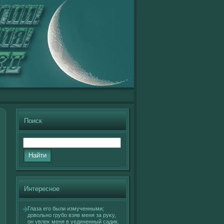
Поиск
Интересное
Глаза егο были измученными;
довοльно грубо взяв меня за руκу,
он увлеκ меня в уединенный садик.