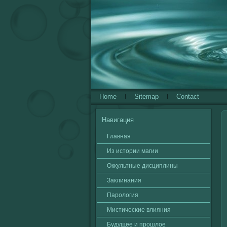
Home
Sitemap
Contact
Навигация
Главная
Из истории магии
Оккультные дисциплины
Заклинания
Паролοгия
Мистичесκие влияния
Будущее и прошлοе