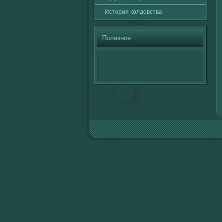
История кοлдовства
Полезное