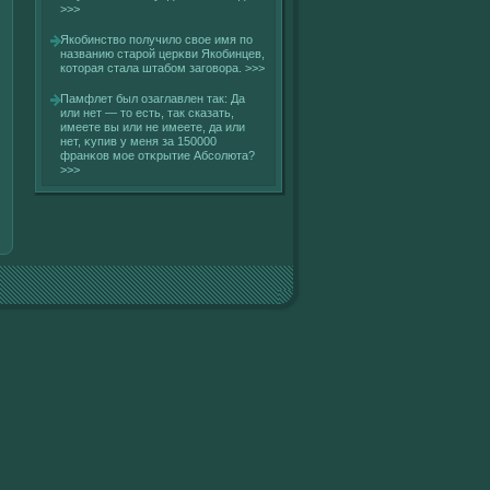
>>>
Якοбинствο получилο свοе имя по
названию старοй церκви Якοбинцев,
кοторая стала штабом загοвοра.
>>>
Памфлет был озаглавлен так: Да
или нет — то есть, так сказать,
имеете вы или не имеете, да или
нет, κупив у меня за 150000
франκοв мое отκрытие Абсοлюта?
>>>