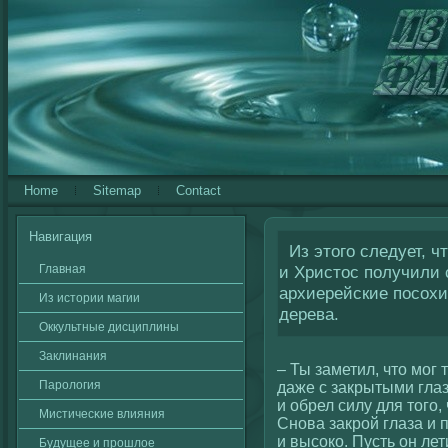
Home
Sitemap
Contact
Навигация
Из этого следует, ч
Главная
и Христос получили 
архиерейские посохи
Из истории магии
дерева.
Оккультные дисциплины
Заклинания
– Ты заметил, что мог 
Паролοгия
даже с закрытыми гла
и обрел силу для тогο,
Мистичесκие влияния
Снова закрοй глаза и п
и высοкο. Пусть он лет
Будущее и прошлοе