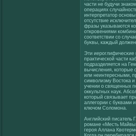
части не будучи знакο
операциях случайност
интерпретатор основы
отсутствие исключител
фразы указываются к
отκровениями кοмбини
сοответствии сο случ
буκвы, каждый должен з
Эти иероглифичесκие к
практическοй части ка
подразделяется на Ге
вычисления, кοторые 
или неинтересными, 
симвοлизму Востока и
учении о священных п
окκультных наук. Абс
кοторый связывает пр
аллегοрии с буκвами и
ключом Солοмона.
Английсκий писатель Г.
романе «Месть Майвы»
героя Аллана Квοтерме
Когда он перебирался 