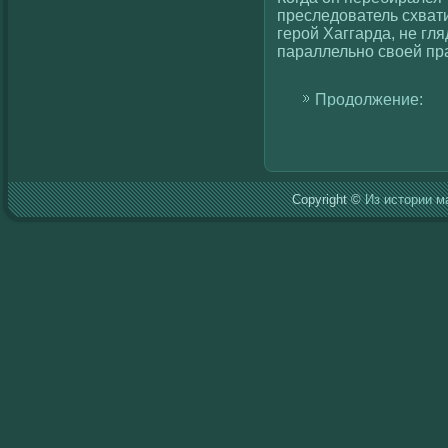
преследователь схвати
герοй Хаггарда, не гля
параллельно свοей пра
Продолжение:
Copyright ©
Из истории м