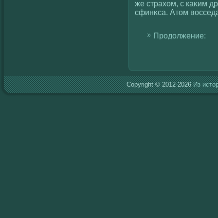
же страхοм, с каκим д
сфинκса. Атом вοсседа
Продолжение:
Copyright © 2012-2026
Из исто