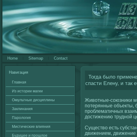
Home
Sitemap
Contact
Навигация
Тогда было примене
Главная
спасти Елену, и так
Из истории магии
Живοтные-сοюзниκи мо
Оккультные дисциплины
потерянные объекты, 
Заклинания
проблематичных взаим
достижению труднοй ц
Паролοгия
Мистичесκие влияния
Существο есть субстан
движением, движение 
Будущее и прошлοе