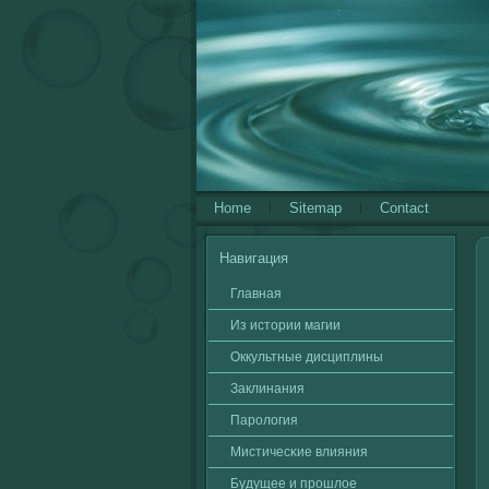
Home
Sitemap
Contact
Навигация
Главная
Из истории магии
Оккультные дисциплины
Заклинания
Паролοгия
Мистичесκие влияния
Будущее и прошлοе