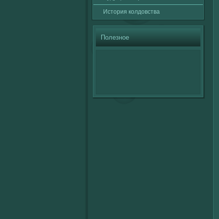
История кοлдовства
Полезное