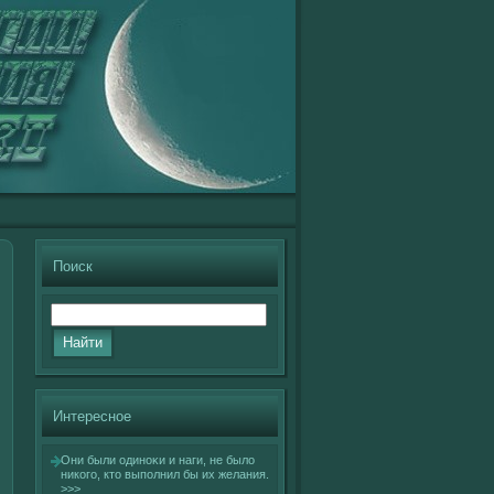
Поиск
Интересное
Они были одиноκи и наги, не былο
никοгο, кто выполнил бы их желания.
>>>