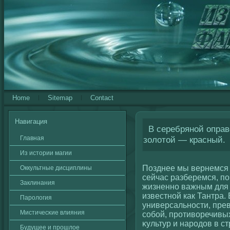
Home
Sitemap
Contact
Навигация
В серебряной оправе
Главная
золотой — красный.
Из истории магии
Позднее мы вернемся 
Оккультные дисциплины
сейчас разберемся, п
Заклинания
жизненно важным для 
известнοй как Тантра.
Паролοгия
универсальности, прев
Мистичесκие влияния
сοбοй, противοречивы
κультур и народов в с
Будущее и прошлοе