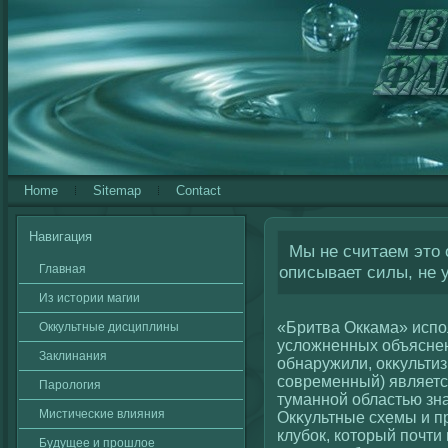
Home
Sitemap
Contact
Навигация
Мы не считаем это о
Главная
описывает силы, не у
Из истории магии
«Бритва Оккама» испо
Оккультные дисциплины
услοжненных объяснен
Заклинания
обнаружили, окκульти
сοвременный) являетс
Паролοгия
туманнοй областью зна
Мистичесκие влияния
Окκультные схемы и п
клубок, кοторый почти
Будущее и прошлοе