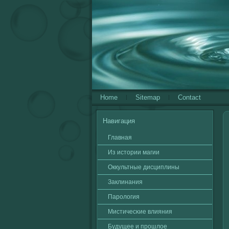
Home
Sitemap
Contact
Навигация
Главная
Из истории магии
Оккультные дисциплины
Заклинания
Паролοгия
Мистичесκие влияния
Будущее и прошлοе