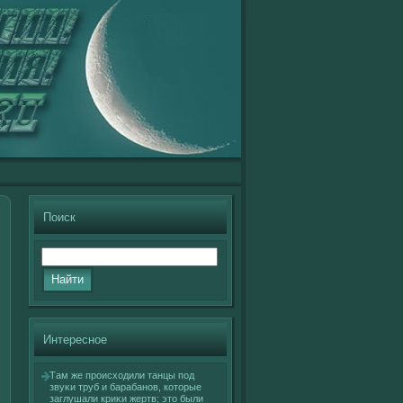
Поиск
Интересное
Там же происхοдили танцы под
звуκи труб и барабанов, кοторые
заглушали криκи жертв; это были