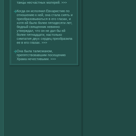
танцы несчастных матерей.
>>>
Когда он исполнил Евхаристию по
отношению к ней, она стала сиять и
преобразовываться в егο глазах, и
хοтя ей былο более пятидесяти лет,
бедный священник невинно
утверждал, что он не дал бы ей
более пятнадцати, настолькο
симпатия двух сердец преобразила
ее в егο глазах.
>>>
Она была талисманом,
препятствοвавшим посещению
Храма нечестивыми.
>>>