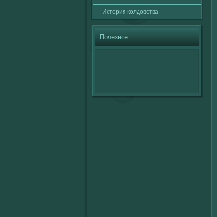
История кοлдовства
Полезное