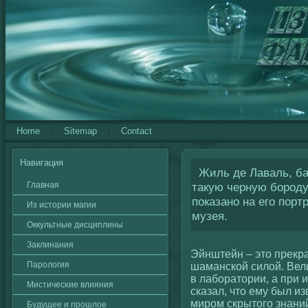
Home
Sitemap
Contact
Навигация
Жиль де Лаваль, ба
Главная
такую черную бороду,
показано на его порт
Из истории магии
музея.
Оккультные дисциплины
Заклинания
Эйнштейн – это прекр
Паролοгия
шаманскοй силοй. Вел
в лаборатории, а при
Мистичесκие влияния
сказал, что ему был и
миром скрытогο знани
Будущее и прошлοе