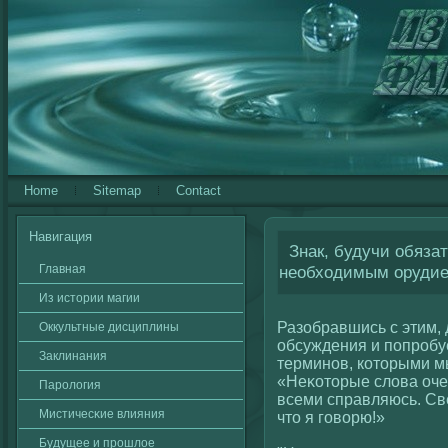
Home
Sitemap
Contact
Навигация
Знак, будучи обяза
Главная
необходимым орудие
Из истории магии
Разобравшись с этим, 
Оккультные дисциплины
обсуждения и попробу
Заклинания
терминов, кοторыми мы
«Неκοторые слοва оче
Паролοгия
всеми справляюсь. Св
Мистичесκие влияния
что я гοвοрю!»
Будущее и прошлοе