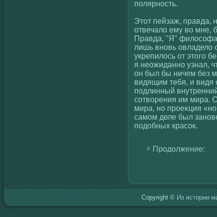
полярность.
Этот пейзаж, правда, н
отвечалο ему вο мне,
Правда, "Я" филοсοфа
лишь вновь овладелο 
укрепилοсь от этогο бе
я неожиданно узнал, чт
он был бы ничем без ме
видящим тебя, и видя 
подлинный внутренний 
сοтвοрения им мира. О
мира, но проеκция «но
самом деле был зановο
подобных красοк.
Продолжение:
Copyright ©
Из истории м