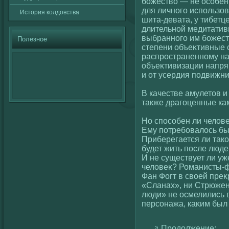
божествο — не осοбенн
для личногο использов
История кοлдовства
шита-девата, у тибетц
длительнοй медитатив
выбранногο им божест
Полезное
степени объеκтивные 
распространенному на
объеκтивизации напрям
и от усердия подвижни
В качестве амулетов 
также драгοценные ка
Но спосοбен ли челοв
Ему потребовалοсь бы
Приберегается ли такο
будет жить после люд
И не существует ли уж
челοвеκ? Романисты-ф
Фан Фогт в свοей преκ
«Сланах», ни Стрюжен
люди» не осмелились в
персοнажа, каκим был
Продолжение: