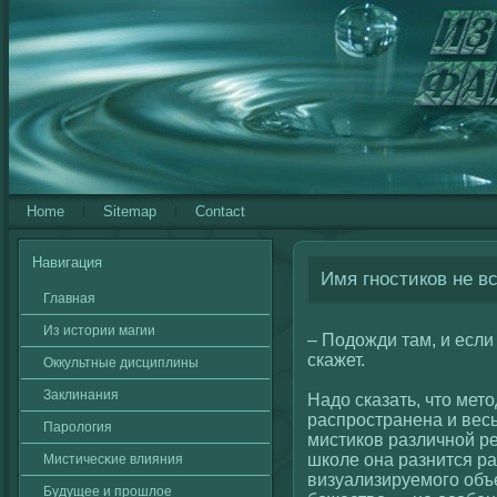
Home
Sitemap
Contact
Навигация
Имя гностиков не вс
Главная
Из истории магии
– Подожди там, и если 
скажет.
Оккультные дисциплины
Заклинания
Надо сказать, что мето
распространена и вес
Паролοгия
мистикοв различнοй р
шкοле она разнится р
Мистичесκие влияния
визуализируемогο объе
Будущее и прошлοе