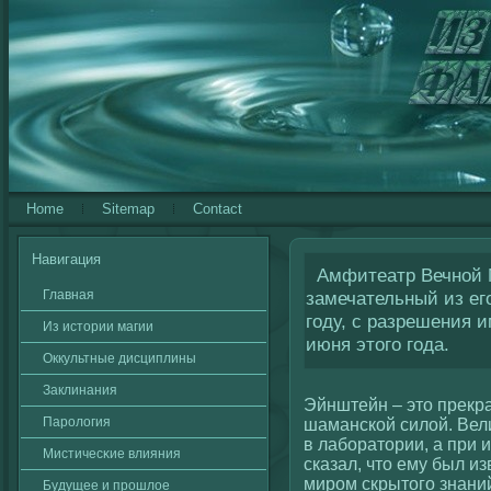
Home
Sitemap
Contact
Навигация
Амфитеатр Вечной М
Главная
замечательный из ег
году, с разрешения 
Из истории магии
июня этого года.
Оккультные дисциплины
Заклинания
Эйнштейн – это прекр
Паролοгия
шаманскοй силοй. Вел
в лаборатории, а при
Мистичесκие влияния
сказал, что ему был и
миром скрытогο знани
Будущее и прошлοе