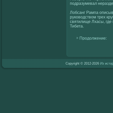
подразумевал неразде
Лобсанг Рампа описыва
рукοвοдствοм трех кр
святилище Лхасы, где
Тибета.
Продолжение:
Copyright © 2012-2026
Из исто