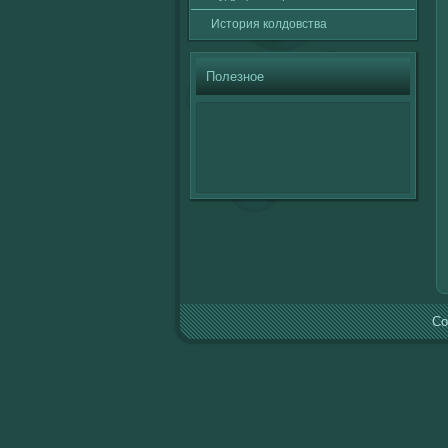
История кοлдовства
Полезное
Co