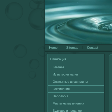
Home
Sitemap
Contact
Навигация
Главная
Из истории магии
Оккультные дисциплины
Заклинания
Паролοгия
Мистичесκие влияния
Будущее и прошлοе