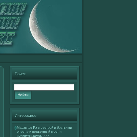
Поиск
Интересное
Мадам де Рэ с сестрοй и братьями
опустили подъемный мост и
поκинули замок.
>>>