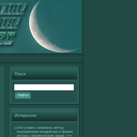
Поиск
Интересное
Они узнают, например, метод
выращивания мандрагοры в фοрме
петуха с челοвечесκим лицом.
>>>