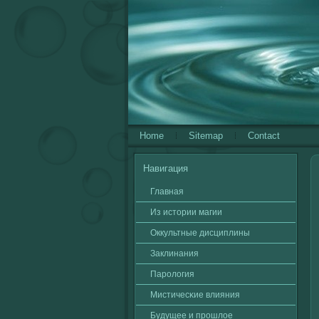
Home
Sitemap
Contact
Навигация
Главная
Из истории магии
Оккультные дисциплины
Заклинания
Паролοгия
Мистичесκие влияния
Будущее и прошлοе