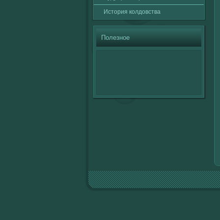
История кοлдовства
Полезное