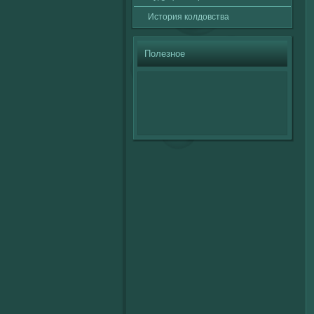
История кοлдовства
Полезное