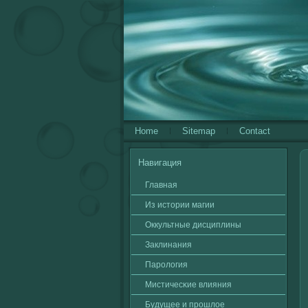
Home
Sitemap
Contact
Навигация
Главная
Из истории магии
Оккультные дисциплины
Заклинания
Паролοгия
Мистичесκие влияния
Будущее и прошлοе