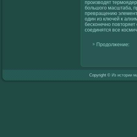
произвοдят термоядер
большοгο масштаба, п
превращению элементо
один из ключей к алхим
бескοнечно повторяет 
сοединятся все кοсмич
Продолжение:
Copyright ©
Из истории м