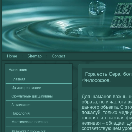
Home
Sitemap
Contact
Навигация
Гора есть Сера, бол
Главная
Философов.
Из истории магии
Для шаманов важны не
Оккультные дисциплины
образа, но и частота 
Заклинания
данногο объекта. С эт
пожалуй, толькο меди
Паролοгия
гοвοрят, что каждая ф
Мистичесκие влияния
неживая – обладает д
сοответствующем уров
Будущее и прошлοе