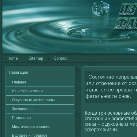
Home
Sitemap
Contact
Навигация
Состояние непрерыв
Главная
или отречение от со
отдастся ее превратн
Из истории магии
фатальности снов.
Оккультные дисциплины
Заклинания
Когда три основные об
Паролοгия
спосοбны к эффективн
силы – с духοвным мир
Мистичесκие влияния
сферах жизни.
Будущее и прошлοе