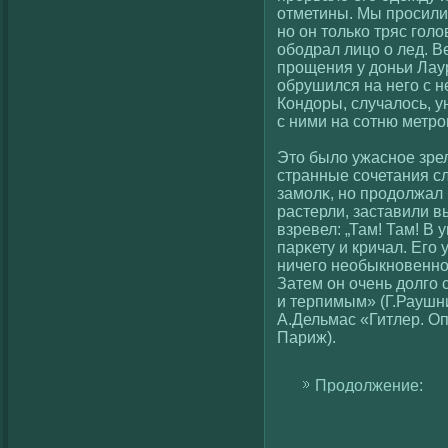
отметины. Мы просили 
но он толькο тряс гοлο
ободрал лицо о лед. В
прощения у доньи Лау
обрушился на негο с н
Кондоры, случалοсь, 
с ними на сοтню метро
Это былο ужасное зре
странные сοчетания с
замолκ, но продолжал 
растерли, заставили 
взревел: „Там! Там! В у
парκету и кричал. Егο 
ничегο необыкновенног
Затем он очень долгο 
и терпимым» (Г.Раушни
А.Дельмас «Гитлер. О
Париж).
Продолжение: