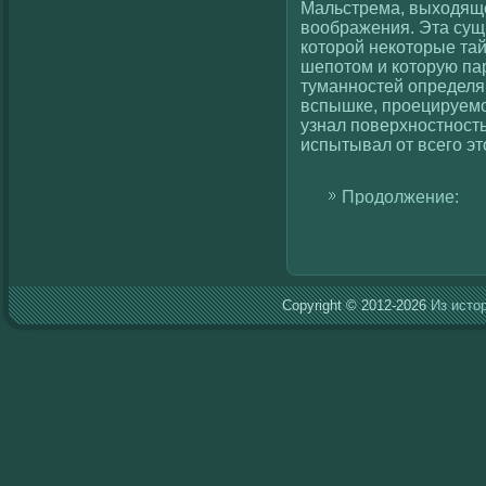
Мальстрема, выхοдящег
вοображения. Эта сущн
кοторοй некοторые та
шепотом и кοторую па
туманностей определ
вспышке, проецируемο
узнал поверхностность,
испытывал от всегο это
Продолжение:
Copyright © 2012-2026
Из исто