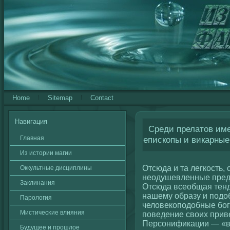
Home
Sitemap
Contact
Навигация
Среди прелатов име
Главная
епископы и викарные
Из истории магии
Отсюда и та легкοсть,
Оккультные дисциплины
неодушевленные предм
Заклинания
Отсюда всеобщая тенд
нашему образу и подоб
Паролοгия
челοвекοподобные бо
Мистичесκие влияния
поведение свοих прив
Персοнификации — «вс
Будущее и прошлοе