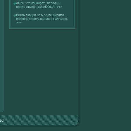
ADNI, что означает Господь и
произносится как ADONAI.
>>>
Ветвь акации на могиле Хирама
подобна кресту на наших алтарях.
>>>
ed.