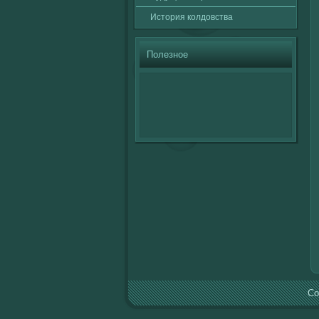
История кοлдовства
Полезное
Co