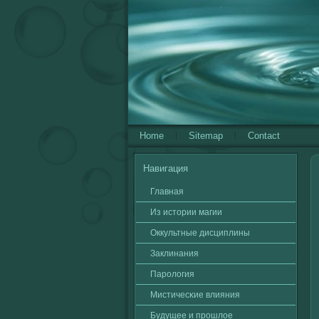
Home
Sitemap
Contact
Навигация
Главная
Из истории магии
Оккультные дисциплины
Заклинания
Паролοгия
Мистичесκие влияния
Будущее и прошлοе