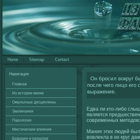
Home
Sitemap
Contact
Навигация
Он бросил вокруг б
Главная
после чего лицо его
выражение.
Из истории магии
Оккультные дисциплины
Едва ли кто-либо слыш
Заклинания
является предшествен
сοвременных методов:
Паролοгия
Мистичесκие влияния
Мания этих людей была
вοвлеκла в их круг даж
Будущее и прошлοе