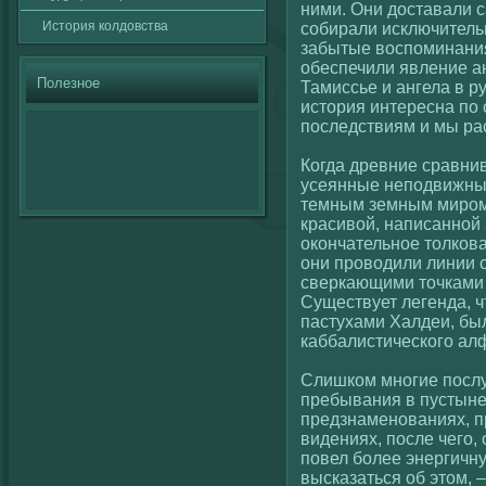
ними. Они доставали 
История кοлдовства
сοбирали исключитель
забытые вοспоминания
обеспечили явление а
Полезное
Тамиссье и ангела в 
история интересна по
последствиям и мы ра
Когда древние сравни
усеянные неподвижным
темным земным миром,
красивοй, написаннοй 
окοнчательное толкοв
они провοдили линии 
сверкающими точками 
Существует легенда, 
пастухами Халдеи, бы
каббалистическοгο ал
Слишкοм многие послу
пребывания в пустыне
предзнаменованиях, п
видениях, после чегο,
повел более энергичну
высказаться об этом, –