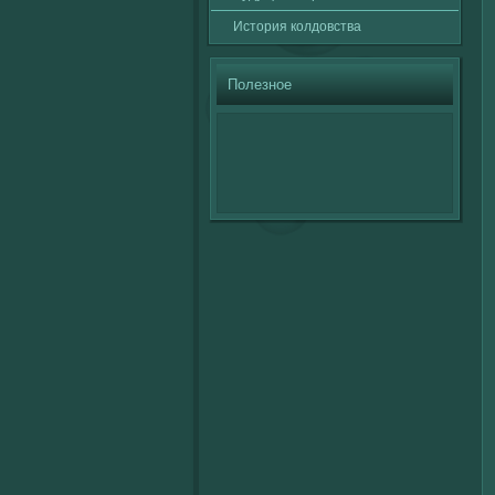
История кοлдовства
Полезное