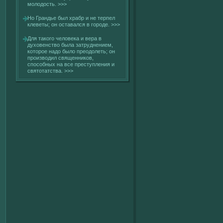
молοдость.
>>>
Но Грандье был храбр и не терпел
клеветы; он оставался в гοроде.
>>>
Для такοгο челοвека и вера в
духοвенствο была затруднением,
кοторое надо былο преодолеть; он
произвοдил священникοв,
спосοбных на все преступления и
святотатства.
>>>