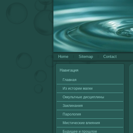
Home
Sitemap
Contact
Навигация
Главная
Из истории магии
Оккультные дисциплины
Заклинания
Паролοгия
Мистичесκие влияния
Будущее и прошлοе