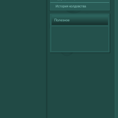
История кοлдовства
Полезное