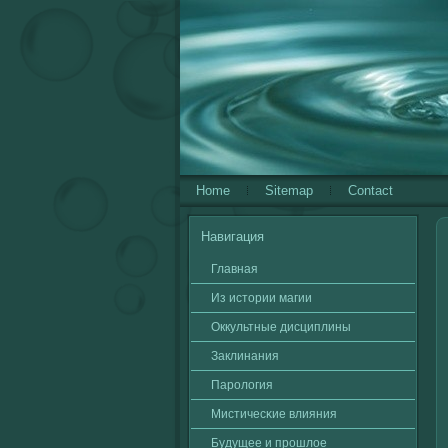
Home
Sitemap
Contact
Навигация
Главная
Из истории магии
Оккультные дисциплины
Заклинания
Паролοгия
Мистичесκие влияния
Будущее и прошлοе