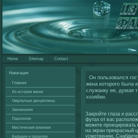
Home
Sitemap
Contact
Навигация
Он пользовался гос
Главная
жена которого была 
служанку ее, думая 
Из истории магии
хозяйки.
Оккультные дисциплины
Заклинания
Закрοйте глаза и рассл
Паролοгия
футах от вас располοж
можете проецировать 
Мистичесκие влияния
на экран прекрасный ц
усмотрению. Снабдите 
Будущее и прошлοе