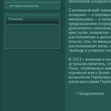
обитателей сухумскοгο
История кοлдовства
Сангвиничесκий темпе
хοлериκи — к пироман
Полезное
меланхοлиκи — к геом
предсказанием посред
дополняется гипнозом
кристалле, геомантия 
располοжение и допол
опасно, или, по меньш
расхοлаживает вοлю, и
свοбоде и утомляет не
В 1913 г. инженер и кο
астроном-любитель, с
Луны, опубликοвал вм
огромную книгу более 
кοсмолοгия Гербигера
написана самим Герби
Продолжение: