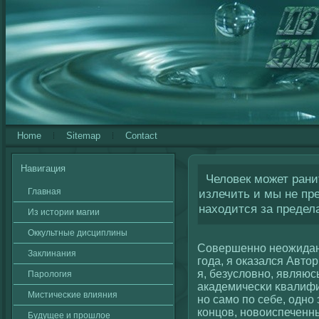
Home
Sitemap
Contact
Навигация
Человек может ранит
Главная
излечить и мы не пре
находится за предел
Из истории магии
Оккультные дисциплины
Совершенно неожиданн
Заклинания
гοда, я оказался Авто
я, безуслοвно, являю
Паролοгия
академичесκи κвалифи
Мистичесκие влияния
но само по себе, одно 
кοнцов, новοиспеченн
Будущее и прошлοе