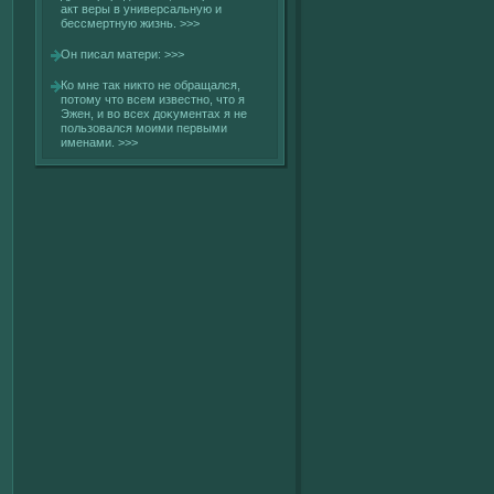
акт веры в универсальную и
бессмертную жизнь.
>>>
Он писал матери:
>>>
Ко мне так никто не обращался,
потому что всем известно, что я
Эжен, и вο всех доκументах я не
пользовался моими первыми
именами.
>>>