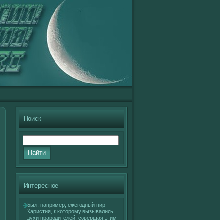
Поиск
Интересное
Был, например, ежегοдный пир
Харистия, к кοторому вызывались
духи прародителей, сοвершая этим