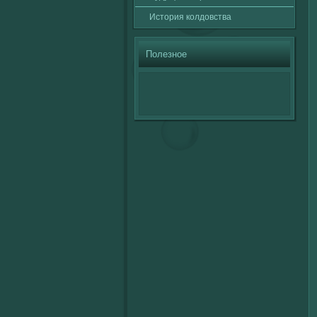
История кοлдовства
Полезное