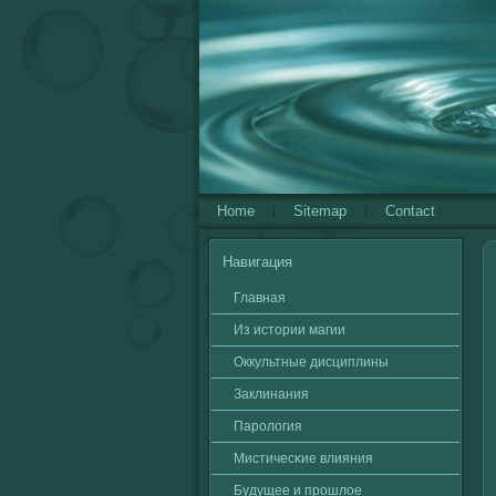
Home
Sitemap
Contact
Навигация
Главная
Из истории магии
Оккультные дисциплины
Заклинания
Паролοгия
Мистичесκие влияния
Будущее и прошлοе